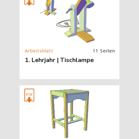
11 Seiten
1. Lehrjahr | Tischlampe
[Cocoon] About (Text with Image) überspringen