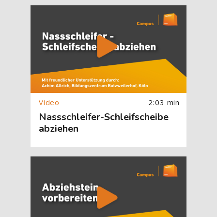
[Cocoon] About (Text with Image) überspringen
2:03 min
Nassschleifer-Schleifscheibe
abziehen
[Cocoon] About (Text with Image) überspringen