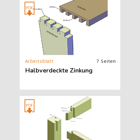
[Cocoon] About (Text with Image) überspringen
7 Seiten
Halbverdeckte Zinkung
[Cocoon] About (Text with Image) überspringen