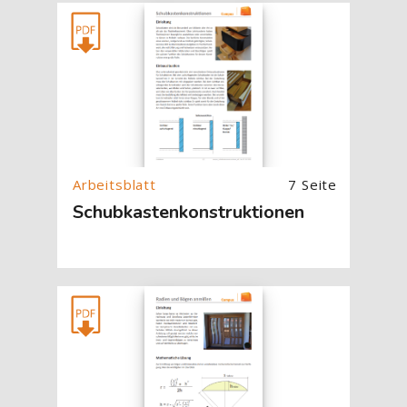
[Cocoon] About (Text with Image) überspringen
7 Seite
Schubkastenkonstruktionen
[Cocoon] About (Text with Image) überspringen