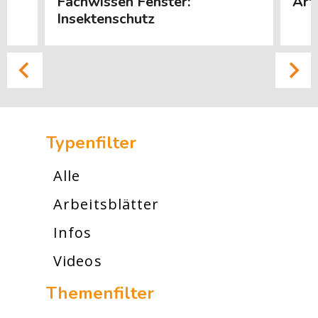
Fachwissen Fenster:
Art
Insektenschutz
[Cocoon] Custom HTML überspringen
Typenfilter
Alle
Arbeitsblätter
Infos
Videos
Themenfilter