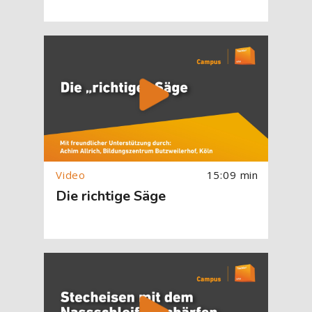
[Cocoon] About (Text with Image) überspringen
15:09 min
Die richtige Säge
[Cocoon] About (Text with Image) überspringen