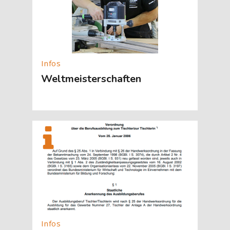
Weltmeisterschaften
[Cocoon] About (Text with Image) überspringen