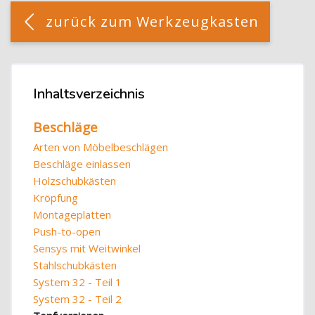
[Cocoon] Custom HTML überspringen
zurück zum Werkzeugkasten
Blöcke
Inhaltsverzeichnis
Inhaltsverzeichnis überspringen
Beschläge
Arten von Möbelbeschlägen
Beschläge einlassen
Holzschubkästen
Kröpfung
Montageplatten
Push-to-open
Sensys mit Weitwinkel
Stahlschubkästen
System 32 - Teil 1
System 32 - Teil 2