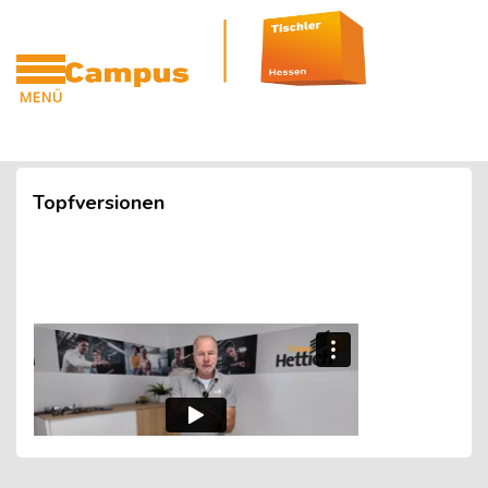
Blöcke
Zum Hauptinhalt
MENÜ
CAMPUS
Blöcke
Topfversionen
Blöcke