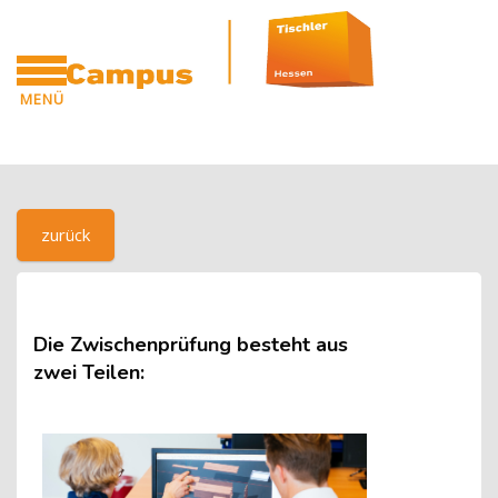
Blöcke
Zum Hauptinhalt
MENÜ
CAMPUS
Blöcke
[Cocoon] Custom HTML überspringen
zurück
Die Zwischenprüfung besteht aus
zwei Teilen: