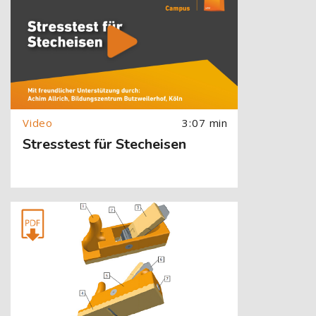
3:07 min
Stresstest für Stecheisen
[Cocoon] About (Text with Image) überspringen