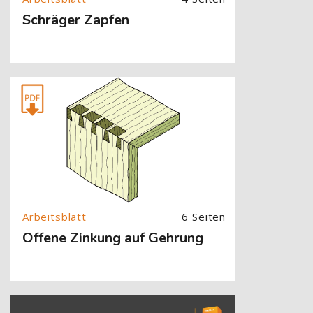
Schräger Zapfen
[Cocoon] About (Text with Image) überspringen
6 Seiten
Offene Zinkung auf Gehrung
[Cocoon] About (Text with Image) überspringen