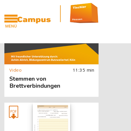
[Cocoon] Slider style 1: Video überspringen
Zum Hauptinhalt
Blöcke
[Cocoon] About (Text with Image) überspringen
MENÜ
CAMPUS
11:35 min
Stemmen von
Brettverbindungen
[Cocoon] About (Text with Image) überspringen