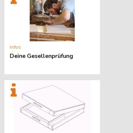
Deine Gesellenprüfung
[Cocoon] About (Text with Image) überspringen