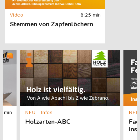
8:25 min
Stemmen von Zapfenlöchern
springen
[Cocoon] Custom HTML überspringen
[Cocoon] About (Text with Image) überspringen
[Cocoon]
1 min
Holzarten-ABC
Fac
Ins