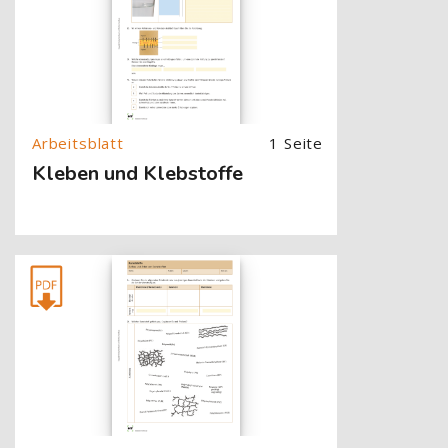
1 Seite
Kleben und Klebstoffe
[Cocoon] About (Text with Image) überspringen