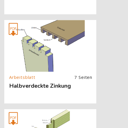
[Cocoon] About (Text with Image) überspringen
7 Seiten
Halbverdeckte Zinkung
[Cocoon] About (Text with Image) überspringen