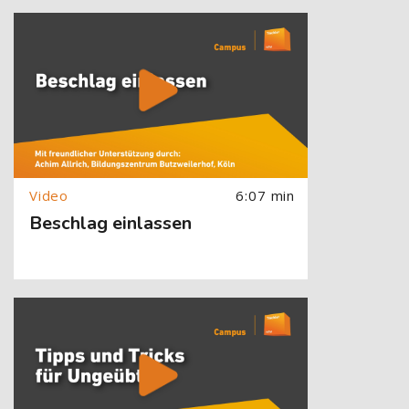
[Cocoon] About (Text with Image) überspringen
6:07 min
Beschlag einlassen
[Cocoon] About (Text with Image) überspringen