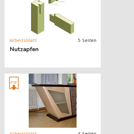
5 Seiten
Nutzapfen
[Cocoon] About (Text with Image) überspringen
4 Seiten