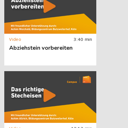
3:40 min
Abziehstein vorbereiten
[Cocoon] About (Text with Image) überspringen