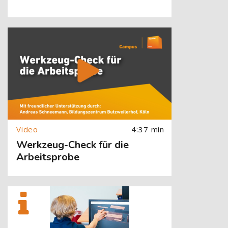
[Cocoon] About (Text with Image) überspringen
4:37 min
Werkzeug-Check für die
Arbeitsprobe
[Cocoon] About (Text with Image) überspringen