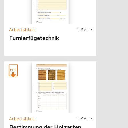
1 Seite
Furnierfügetechnik
[Cocoon] About (Text with Image) überspringen
1 Seite
Bestimmung der Holzarten