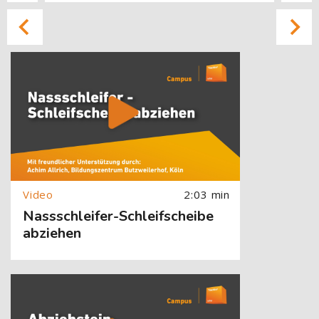
[Cocoon] About (Text with Image) überspringen
2:03 min
Nassschleifer-Schleifscheibe
abziehen
[Cocoon] About (Text with Image) überspringen