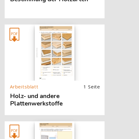
[Cocoon] About (Text with Image) überspringen
1 Seite
Holz- und andere
Plattenwerkstoffe
[Cocoon] About (Text with Image) überspringen