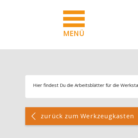
MENÜ
Blöcke
Zum Hauptinhalt
Blöcke
Hier findest Du die Arbeitsblätter für die Werksta
Blöcke
[Cocoon] Custom HTML überspringen
zurück zum Werkzeugkasten