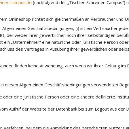
einer-campus.de
(nachfolgend der „Tischler-Schreiner-Campus“) u
em Onlineshop richtet sich gleichermaßen an Verbraucher und U
Allgemeinen Geschäftsbedingungen, (i) ist ein Verbraucher jede 
t, der weder ihrer gewerblichen noch ihrer selbständigen berufl
st ein „Unternehmer“ eine natürliche oder juristische Person oder
schluss des Vertrages in Ausübung ihrer gewerblichen oder selbs
nden finden keine Anwendung, auch wenn wir ihrer Geltung im Ein
 in diesen Allgemeinen Geschäftsbedingungen verwendeten Begri
e oder eine juristische Person oder eine andere definierte Institu
m vom Aufruf der Website der Datenbank bis zum Logout aus der 
 ein Verfahren, bei dem die Anmeldung des berechtigten Nutzers 