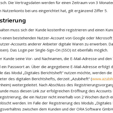
tsch. Die Vertragsdaten werden für einen Zeitraum von 3 Monat
Nutzerkonto bei uns eingerichtet hat, gilt ergänzend Ziffer 5.
strierung
alten muss sich der Kunde kostenfrei registrieren und einen Kun
ch einen bestehenden Nutzer-Account von Google oder Microsoft 
Nutzer-Accounts anderer Anbieter digitale Waren zu erwerben. Da
sen). Das Login per Single-Sign-On (SSO) ist ebenfalls möglich.
der Kunde seine Vor- und Nachnamen, die E-Mail-Adresse und den
ein Passwort an. Über die angegebene E-Mail-Adresse erfolgt 
 das Modul „Digitales Berichtsheft“ nutzen möchte, werden di
ter des digitalen Berichtshefts, derzeit „Azubiheft“ (
www.azubih
heim) weitergeleitet. Nach Abschluss des Registrierungsvorgang
 Kunde muss diesen Link zur erfolgreichen Eröffnung des Account
egistrierung, die ein Nutzer nicht innerhalb von 2 Wochen durch ei
elöscht werden. Im Falle der Registrierung des Moduls „Digitales
tragsverhältnis zwischen dem Kunden und der ORA Software GmbH