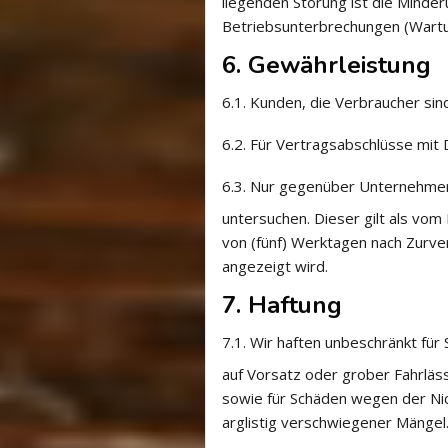
liegenden Störung ist die Minder
Betriebsunterbrechungen (Wartu
6. Gewährleistung
6.1.
Kunden, die Verbraucher sin
6.2.
Für Vertragsabschlüsse mit D
6.3.
Nur gegenüber Unternehmern 
untersuchen. Dieser gilt als vom
von (fünf) Werktagen nach Zurve
angezeigt wird.
7. Haftung
7.1.
Wir haften unbeschränkt für
auf Vorsatz oder grober Fahrläss
sowie für Schäden wegen der Ni
arglistig verschwiegener Mängel