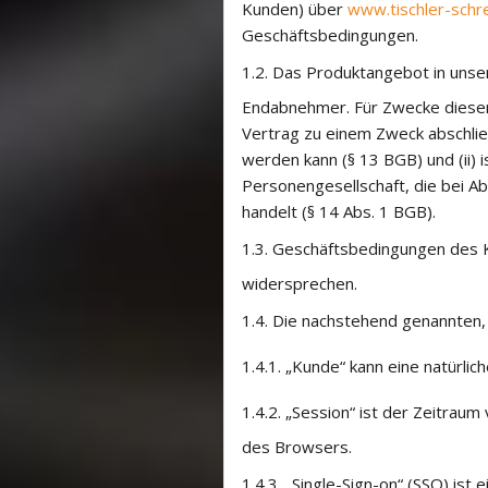
Kunden) über
www.tischler-schr
Geschäftsbedingungen.
1.2.
Das Produktangebot in unser
Endabnehmer. Für Zwecke dieser 
Vertrag zu einem Zweck abschließ
werden kann (§ 13 BGB) und (ii) i
Personengesellschaft, die bei Ab
handelt (§ 14 Abs. 1 BGB).
1.3.
Geschäftsbedingungen des Ku
widersprechen.
1.4.
Die nachstehend genannten,
1.4.1.
„Kunde“ kann eine natürlich
1.4.2.
„Session“ ist der Zeitrau
des Browsers.
1.4.3.
„Single-Sign-on“ (SSO) ist