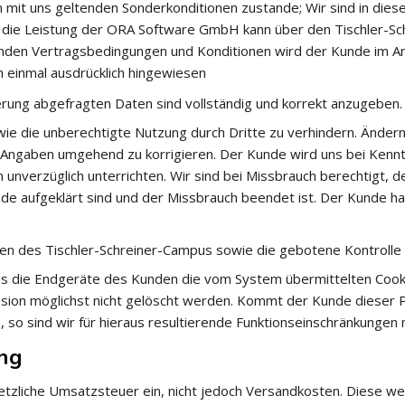
mit uns geltenden Sonderkonditionen zustande; Wir sind in diese
n die Leistung der ORA Software GmbH kann über den Tischler-S
tenden Vertragsbedingungen und Konditionen wird der Kunde im A
 einmal ausdrücklich hingewiesen
erung abgefragten Daten sind vollständig und korrekt anzugeben. 
e die unberechtigte Nutzung durch Dritte zu verhindern. Ändern s
ie Angaben umgehend zu korrigieren. Der Kunde wird uns bei Kenn
nverzüglich unterrichten. Wir sind bei Missbrauch berechtigt, 
de aufgeklärt sind und der Missbrauch beendet ist. Der Kunde haf
nen des Tischler-Schreiner-Campus sowie die gebotene Kontrolle 
s die Endgeräte des Kunden die vom System übermittelten Cooki
ssion möglichst nicht gelöscht werden. Kommt der Kunde dieser Pf
 so sind wir für hieraus resultierende Funktionseinschränkungen n
ung
setzliche Umsatzsteuer ein, nicht jedoch Versandkosten. Diese 