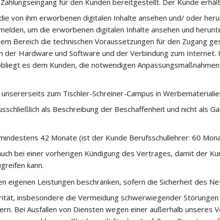
 Zahlungseingang für den Kunden bereitgestellt. Der Kunde erhält 
die von ihm erworbenen digitalen Inhalte ansehen und/ oder her
nmelden, um die erworbenen digitalen Inhalte ansehen und herunt
einem Bereich die technischen Voraussetzungen für den Zugang ge
ch der Hardware und Software und der Verbindung zum Internet. I
obliegt es dem Kunden, die notwendigen Anpassungsmaßnahmen 
unsererseits zum Tischler-Schreiner-Campus in Werbematerialien
schließlich als Beschreibung der Beschaffenheit und nicht als Ga
ür mindestens 42 Monate (ist der Kunde Berufsschullehrer: 60 Mo
uch bei einer vorherigen Kündigung des Vertrages, damit der Kun
greifen kann.
n eigenen Leistungen beschränken, sofern die Sicherheit des Ne
grität, insbesondere die Vermeidung schwerwiegender Störungen
ern. Bei Ausfallen von Diensten wegen einer außerhalb unseres 