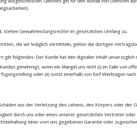
ung ausgeschlossen. Gleiches gilt für den Ausfall von Diensten a
ngsarbeiten).
d, stehen Gewährleistungsrechte im gesetzlichen Umfang zu.
ritten, die wir lediglich vermitteln, gelten die dortigen Vertrags
gilt folgendes: Der Kunde hat den digitalen Inhalt unverzüglich
 Kunden genehmigt, wenn ein Mangel uns nicht (i) im Falle von offe
rfügungstellung oder (ii) sonst innerhalb von fünf Werktagen na
 Schäden aus der Verletzung des Lebens, des Körpers oder der G
igkeit durch uns oder eines unserer gesetzlichen Vertreter oder 
chteinhaltung einer vom uns gegebenen Garantie oder zugesiche
.