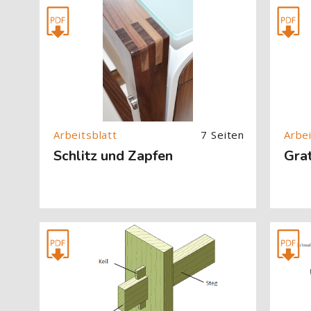
[Cocoon] About (Text with Image) überspringen
[Cocoon] 
7 Seiten
Schlitz und Zapfen
Gra
[Cocoon] About (Text with Image) überspringen
[Cocoon] 