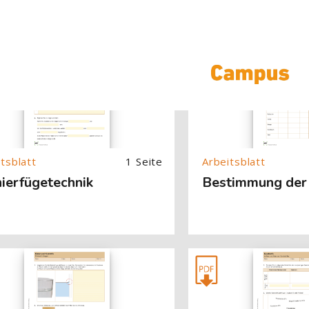
About (Text with Image) überspringen
[Cocoon] About (Text with
1 Seite
ierfügetechnik
Bestimmung der
About (Text with Image) überspringen
[Cocoon] About (Text with