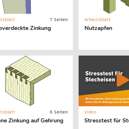
7 Seiten
bverdeckte Zinkung
Nutzapfen
About (Text with Image) überspringen
[Cocoon] About (Text with
6 Seiten
ene Zinkung auf Gehrung
Stresstest für S