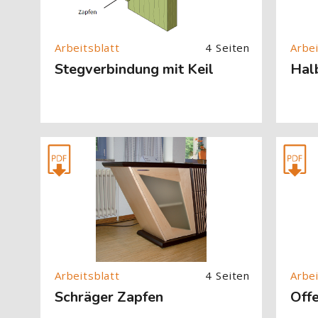
4 Seiten
Stegverbindung mit Keil
Hal
[Cocoon] About (Text with Image) überspringen
[Cocoon] 
4 Seiten
Schräger Zapfen
Off