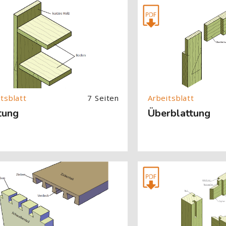
About (Text with Image) überspringen
[Cocoon] About (Text with
7 Seiten
tung
Überblattung
About (Text with Image) überspringen
[Cocoon] About (Text with