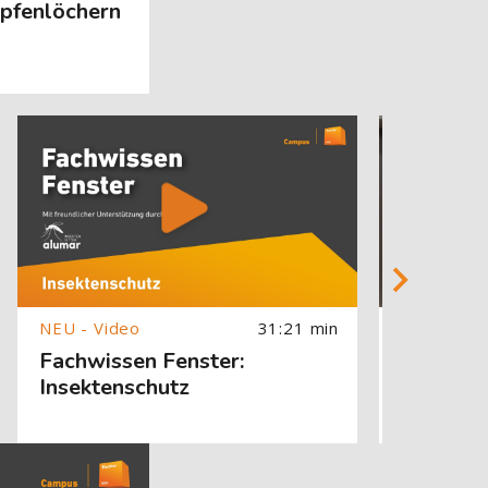
pfenlöchern
n
[Cocoon] About (Text with Image) überspringen
[Cocoon] About 
31:21 min
Fachwissen Fenster:
Arten v
Insektenschutz
 Image) überspringen