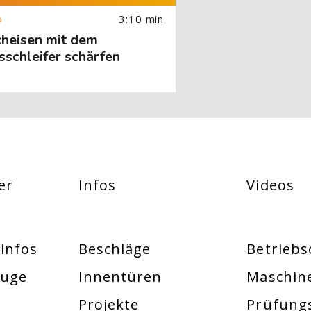
3:10 min
cheisen mit dem
schleifer schärfen
er
Infos
Videos
infos
Beschläge
Betriebs
euge
Innentüren
Maschin
Projekte
Prüfung