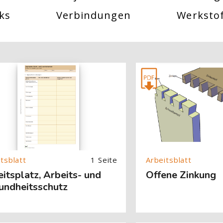
ks
Verbindungen
Werksto
About (Text with Image) überspringen
[Cocoon] About (Text with
1 Seite
itsplatz, Arbeits- und
Offene Zinkung
undheitsschutz