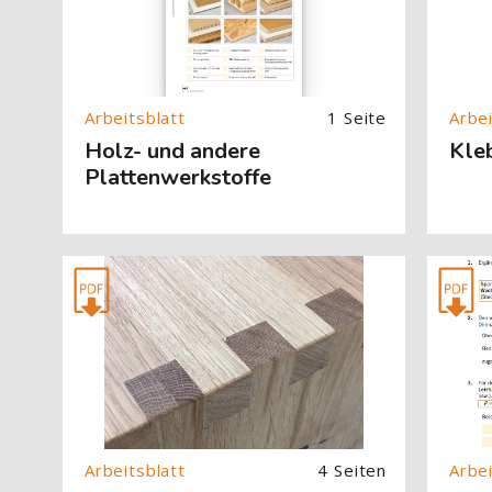
1 Seite
Holz- und andere
Kle
Plattenwerkstoffe
[Cocoon] About (Text with Image) überspringen
[Cocoon] 
4 Seiten