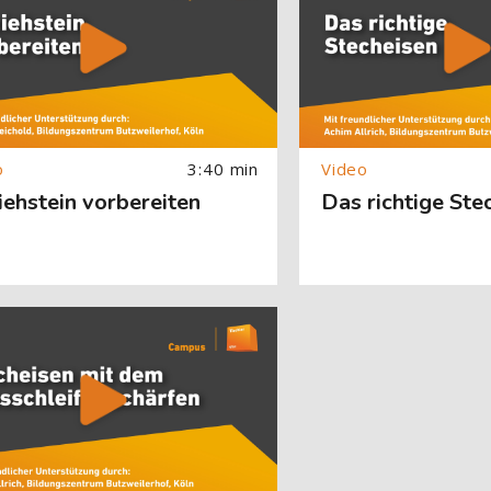
3:40 min
ehstein vorbereiten
Das richtige Ste
About (Text with Image) überspringen