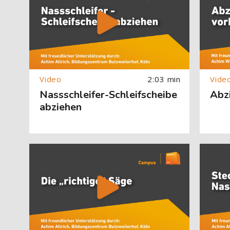
2:03 min
Nassschleifer-Schleifscheibe
Abzi
abziehen
[Cocoon] About (Text with Image) überspringen
[Cocoon] 