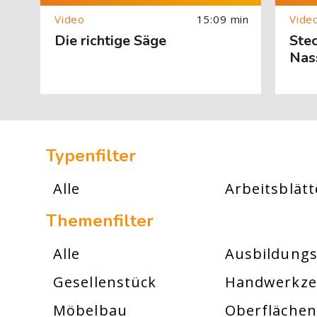
15:09 min
Die richtige Säge
Ste
Nass
[Cocoon] Custom HTML überspringen
Typenfilter
Alle
Arbeitsblätt
Themenfilter
Alle
Ausbildungs
Gesellenstück
Handwerkz
Möbelbau
Oberflächen