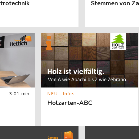
trotechnik
Stemmen von Za
age) überspringen
[Cocoon] About (Text with Image) überspringe
3:01 min
Holzarten-ABC
About (Text with Image) überspringen
[Cocoon] About (Text with