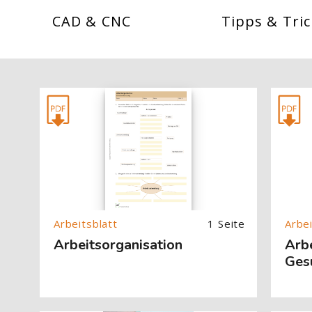
CAD & CNC
Tipps & Tric
[Cocoon] About (Text with Image) überspringen
[Cocoon] 
1 Seite
Arbeitsorganisation
Arbe
Ges