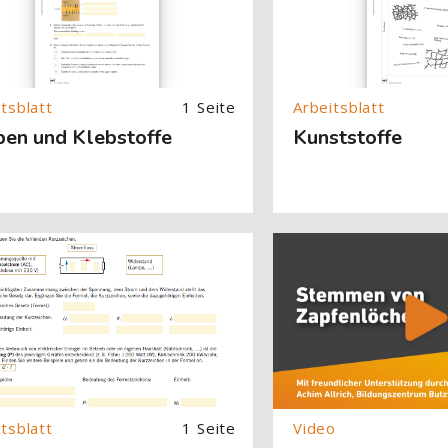
1 Seite
ben und Klebstoffe
Kunststoffe
About (Text with Image) überspringen
[Cocoon] About (Text with
1 Seite