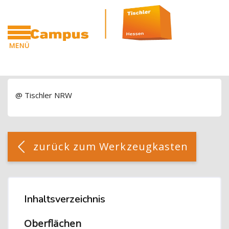
Blöcke
Zum Hauptinhalt
MENÜ
CAMPUS
Blöcke
@ Tischler NRW
Blöcke
[Cocoon] Custom HTML überspringen
zurück zum Werkzeugkasten
Blöcke
Inhaltsverzeichnis
Inhaltsverzeichnis überspringen
Oberflächen