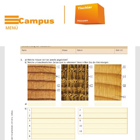
Zum Hauptinhalt
MENÜ
Blöcke
Blöcke
CAMPUS