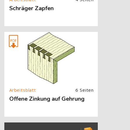
Schräger Zapfen
[Cocoon] About (Text with Image) überspringen
6 Seiten
Offene Zinkung auf Gehrung
[Cocoon] About (Text with Image) überspringen