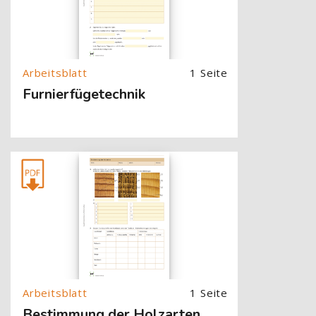
1 Seite
Furnierfügetechnik
[Cocoon] About (Text with Image) überspringen
1 Seite
Bestimmung der Holzarten