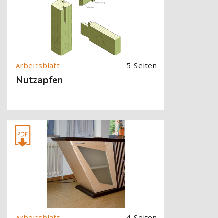
5 Seiten
Nutzapfen
[Cocoon] About (Text with Image) überspringen
4 Seiten