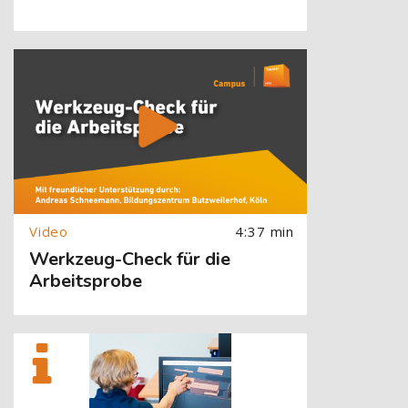
[Cocoon] About (Text with Image) überspringen
4:37 min
Werkzeug-Check für die
Arbeitsprobe
[Cocoon] About (Text with Image) überspringen