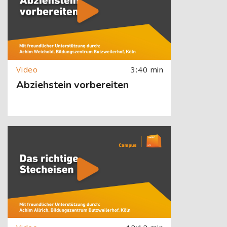
3:40 min
Abziehstein vorbereiten
[Cocoon] About (Text with Image) überspringen