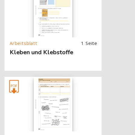
1 Seite
Kleben und Klebstoffe
[Cocoon] About (Text with Image) überspringen