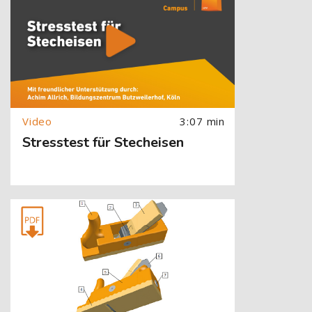
3:07 min
Stresstest für Stecheisen
[Cocoon] About (Text with Image) überspringen