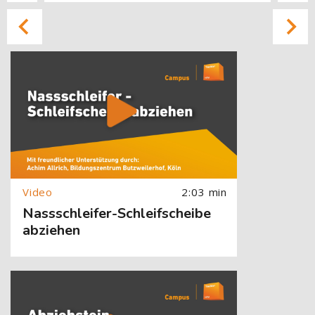
[Cocoon] About (Text with Image) überspringen
2:03 min
Nassschleifer-Schleifscheibe
abziehen
[Cocoon] About (Text with Image) überspringen