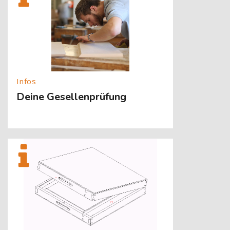
Deine Gesellenprüfung
[Cocoon] About (Text with Image) überspringen