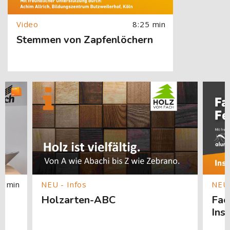
8:25 min
Stemmen von Zapfenlöchern
springen
[Cocoon] Custom HTML überspringen
[Cocoon] About (Text with Image) überspringen
[Cocoon]
1 min
Holzarten-ABC
Fac
Ins