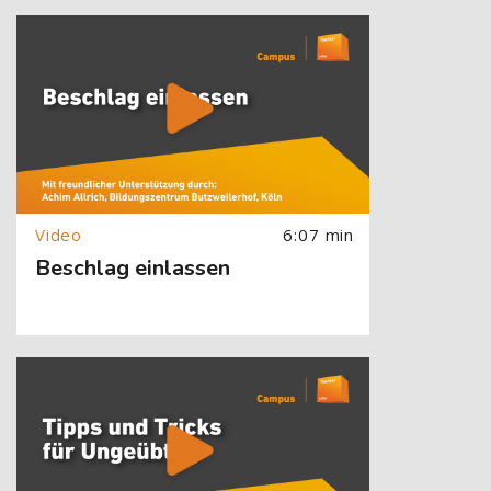
[Cocoon] About (Text with Image) überspringen
6:07 min
Beschlag einlassen
[Cocoon] About (Text with Image) überspringen