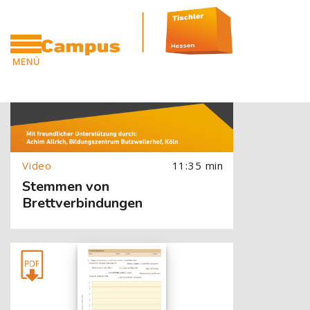
[Cocoon] Slider style 1: Video überspringen
Zum Hauptinhalt
Blöcke
[Cocoon] About (Text with Image) überspringen
MENÜ
CAMPUS
11:35 min
Stemmen von
Brettverbindungen
[Cocoon] About (Text with Image) überspringen