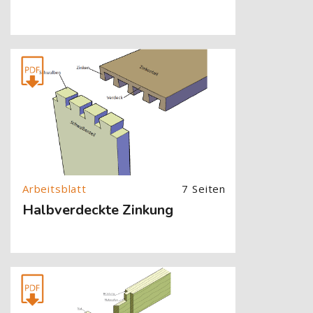
[Cocoon] About (Text with Image) überspringen
7 Seiten
Halbverdeckte Zinkung
[Cocoon] About (Text with Image) überspringen