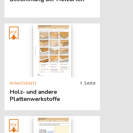
[Cocoon] About (Text with Image) überspringen
1 Seite
Holz- und andere
Plattenwerkstoffe
[Cocoon] About (Text with Image) überspringen