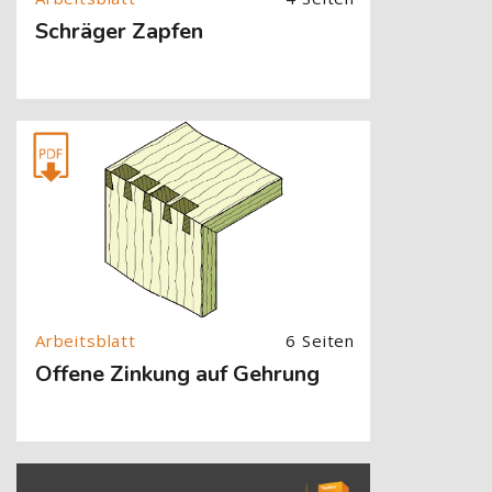
Schräger Zapfen
[Cocoon] About (Text with Image) überspringen
6 Seiten
Offene Zinkung auf Gehrung
[Cocoon] About (Text with Image) überspringen