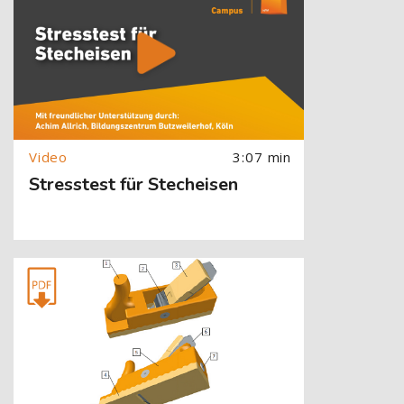
3:07 min
Stresstest für Stecheisen
[Cocoon] About (Text with Image) überspringen