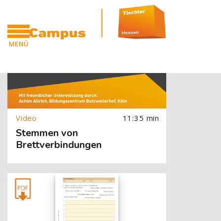
[Cocoon] Slider style 1: Video überspringen
Zum Hauptinhalt
Blöcke
[Cocoon] About (Text with Image) überspringen
MENÜ
CAMPUS
11:35 min
Stemmen von
Brettverbindungen
[Cocoon] About (Text with Image) überspringen