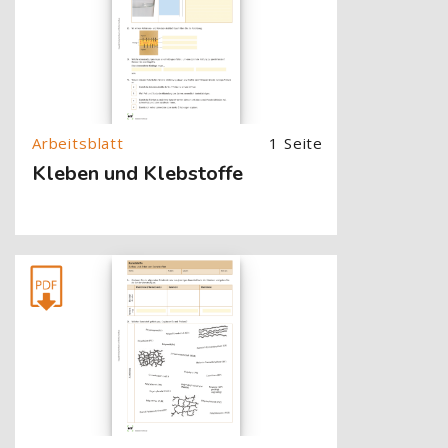
1 Seite
Kleben und Klebstoffe
[Cocoon] About (Text with Image) überspringen