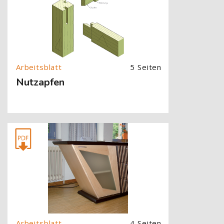
5 Seiten
Nutzapfen
[Cocoon] About (Text with Image) überspringen
4 Seiten