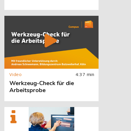
[Cocoon] About (Text with Image) überspringen
4:37 min
Werkzeug-Check für die
Arbeitsprobe
[Cocoon] About (Text with Image) überspringen