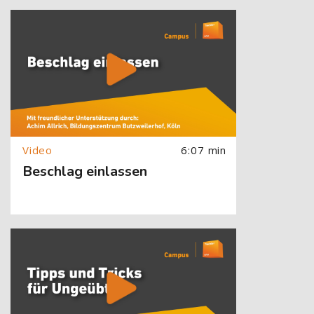
[Cocoon] About (Text with Image) überspringen
6:07 min
Beschlag einlassen
[Cocoon] About (Text with Image) überspringen