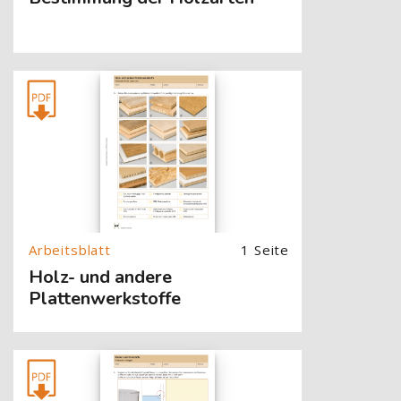
[Cocoon] About (Text with Image) überspringen
1 Seite
Holz- und andere
Plattenwerkstoffe
[Cocoon] About (Text with Image) überspringen