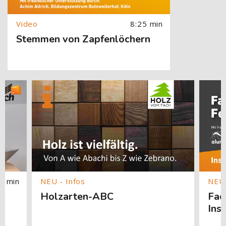
8:25 min
Stemmen von Zapfenlöchern
springen
[Cocoon] Custom HTML überspringen
[Cocoon] About (Text with Image) überspringen
[Cocoon]
1 min
Holzarten-ABC
Fac
Ins