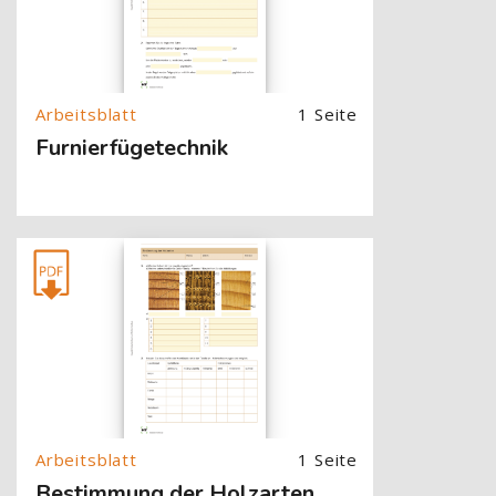
1 Seite
Furnierfügetechnik
[Cocoon] About (Text with Image) überspringen
1 Seite
Bestimmung der Holzarten