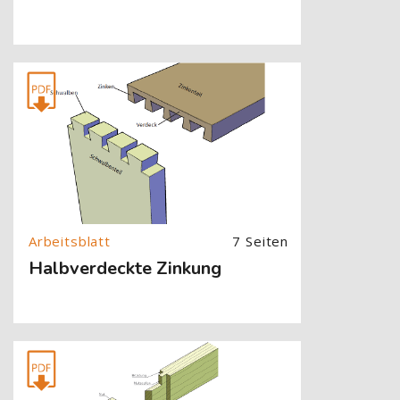
[Cocoon] About (Text with Image) überspringen
7 Seiten
Halbverdeckte Zinkung
[Cocoon] About (Text with Image) überspringen