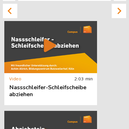
[Cocoon] About (Text with Image) überspringen
2:03 min
Nassschleifer-Schleifscheibe
abziehen
[Cocoon] About (Text with Image) überspringen