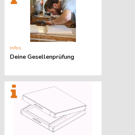
Deine Gesellenprüfung
[Cocoon] About (Text with Image) überspringen