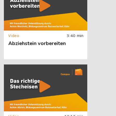
3:40 min
Abziehstein vorbereiten
[Cocoon] About (Text with Image) überspringen