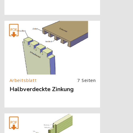
[Cocoon] About (Text with Image) überspringen
7 Seiten
Halbverdeckte Zinkung
[Cocoon] About (Text with Image) überspringen