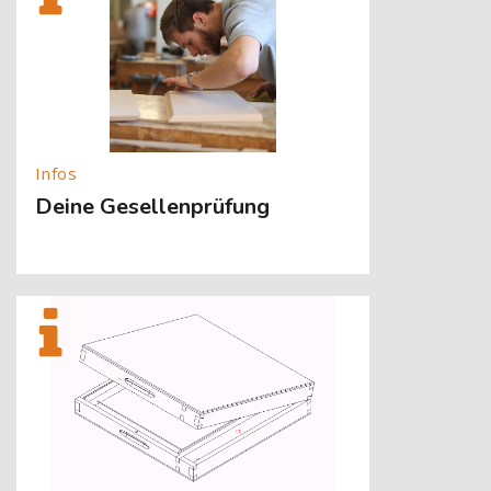
Deine Gesellenprüfung
[Cocoon] About (Text with Image) überspringen