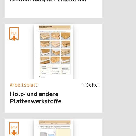
[Cocoon] About (Text with Image) überspringen
1 Seite
Holz- und andere
Plattenwerkstoffe
[Cocoon] About (Text with Image) überspringen