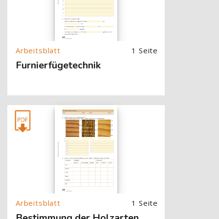
1 Seite
Furnierfügetechnik
[Cocoon] About (Text with Image) überspringen
1 Seite
Bestimmung der Holzarten