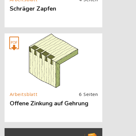
Schräger Zapfen
[Cocoon] About (Text with Image) überspringen
6 Seiten
Offene Zinkung auf Gehrung
[Cocoon] About (Text with Image) überspringen