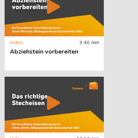
3:40 min
Abziehstein vorbereiten
[Cocoon] About (Text with Image) überspringen