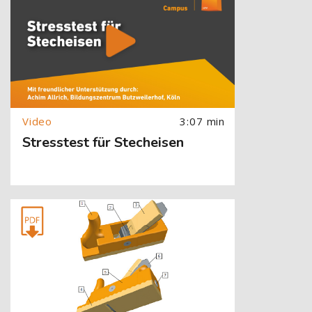
3:07 min
Stresstest für Stecheisen
[Cocoon] About (Text with Image) überspringen