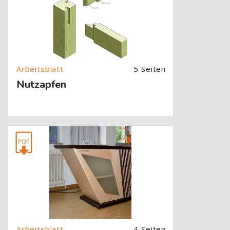
5 Seiten
Nutzapfen
[Cocoon] About (Text with Image) überspringen
4 Seiten