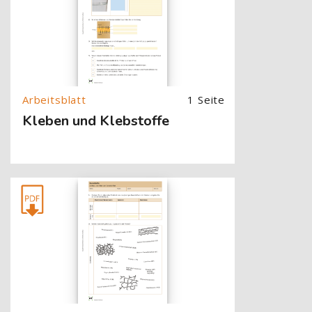
1 Seite
Kleben und Klebstoffe
[Cocoon] About (Text with Image) überspringen