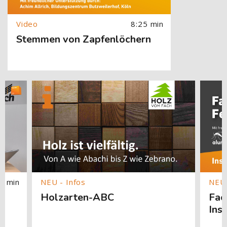
8:25 min
Stemmen von Zapfenlöchern
springen
[Cocoon] Custom HTML überspringen
[Cocoon] About (Text with Image) überspringen
[Cocoon]
1 min
Holzarten-ABC
Fac
Ins