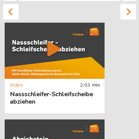
[Cocoon] About (Text with Image) überspringen
2:03 min
Nassschleifer-Schleifscheibe
abziehen
[Cocoon] About (Text with Image) überspringen