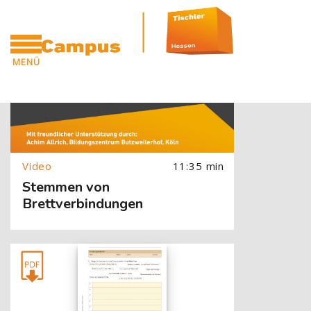
[Cocoon] Slider style 1: Video überspringen
Zum Hauptinhalt
Blöcke
[Cocoon] About (Text with Image) überspringen
MENÜ
CAMPUS
11:35 min
Stemmen von
Brettverbindungen
[Cocoon] About (Text with Image) überspringen