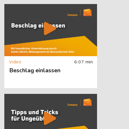
[Cocoon] About (Text with Image) überspringen
6:07 min
Beschlag einlassen
[Cocoon] About (Text with Image) überspringen