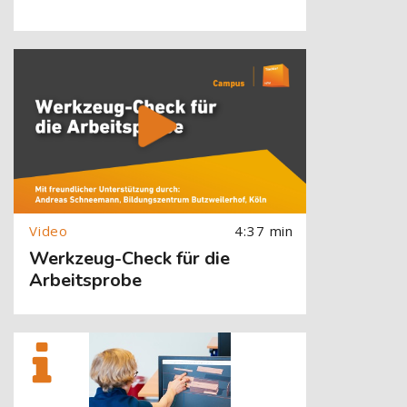
[Cocoon] About (Text with Image) überspringen
4:37 min
Werkzeug-Check für die
Arbeitsprobe
[Cocoon] About (Text with Image) überspringen