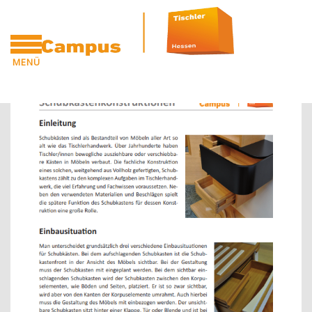
Zum Hauptinhalt
MENÜ
Blöcke
Blöcke
CAMPUS