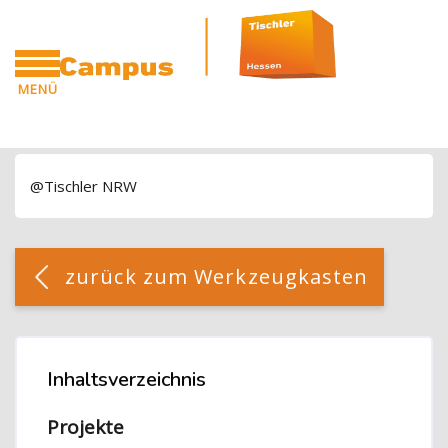
Blöcke
Zum Hauptinhalt
MENÜ
CAMPUS
Blöcke
@Tischler NRW
Blöcke
[Cocoon] Custom HTML überspringen
zurück zum Werkzeugkasten
Blöcke
Inhaltsverzeichnis
Inhaltsverzeichnis überspringen
Projekte