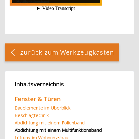
Blöcke
[Cocoon] Custom HTML überspringen
zurück zum Werkzeugkasten
Blöcke
Inhaltsverzeichnis
Inhaltsverzeichnis überspringen
Fenster & Türen
Bauelemente im Überblick
Beschlagtechnik
Abdichtung mit einem Folienband
Abdichtung mit einem Multifunktionsband
Lüftung im Wohnungsbau