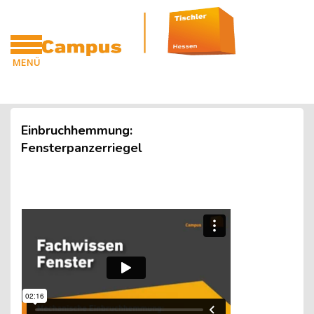
Blöcke
Zum Hauptinhalt
MENÜ
CAMPUS
Blöcke
Einbruchhemmung:
Fensterpanzerriegel