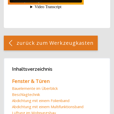
Blöcke
[Cocoon] Custom HTML überspringen
zurück zum Werkzeugkasten
Blöcke
Inhaltsverzeichnis
Inhaltsverzeichnis überspringen
Fenster & Türen
Bauelemente im Überblick
Beschlagtechnik
Abdichtung mit einem Folienband
Abdichtung mit einem Multifunktionsband
Lüftung im Wohnungsbau