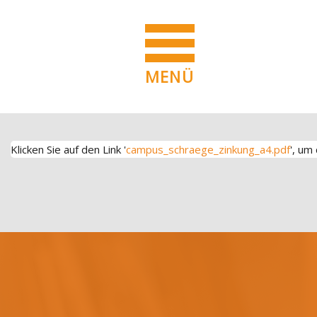
MENÜ
Zum Hauptinhalt
Blöcke
Blöcke
Klicken Sie auf den Link '
campus_schraege_zinkung_a4.pdf
', um
Blöcke
Blöcke