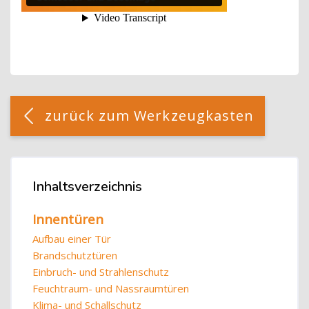
Blöcke
[Cocoon] Custom HTML überspringen
zurück zum Werkzeugkasten
Blöcke
Inhaltsverzeichnis
Inhaltsverzeichnis überspringen
Innentüren
Aufbau einer Tür
Brandschutztüren
Einbruch- und Strahlenschutz
Feuchtraum- und Nassraumtüren
Klima- und Schallschutz