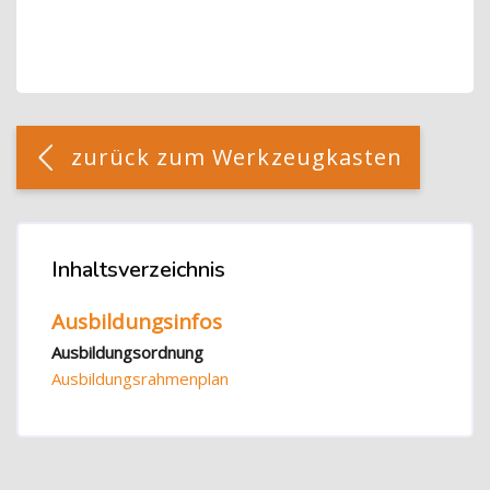
Blöcke
[Cocoon] Custom HTML überspringen
zurück zum Werkzeugkasten
Blöcke
Inhaltsverzeichnis
Inhaltsverzeichnis überspringen
Ausbildungsinfos
Ausbildungsordnung
Ausbildungsrahmenplan