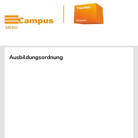
Blöcke
Zum Hauptinhalt
MENÜ
CAMPUS
Blöcke
Ausbildungsordnung