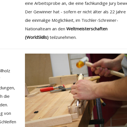
eine Arbeitsprobe an, die eine fachkundige Jury bew
Der Gewinner hat - sofern er nicht älter als 22 Jahre 
die einmalige Möglichkeit, im Tischler-Schreiner-
Nationalteam an den
Weltmeisterschaften
(WorldSkills)
teilzunehmen.
lholz
f
ndungen,
h die
den.
ng von
Schleifen