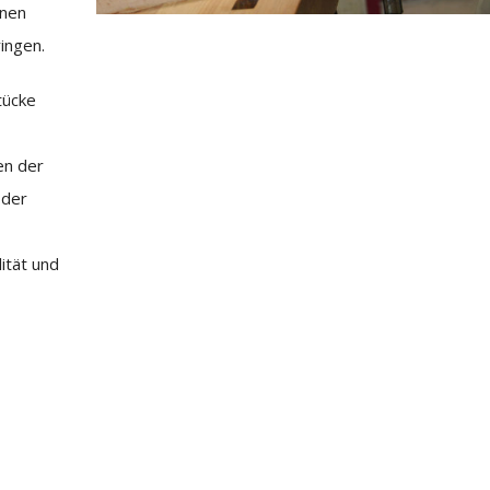
inen
ringen.
tücke
h
en der
 der
ität und