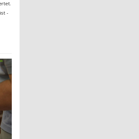
ertet.
ist -