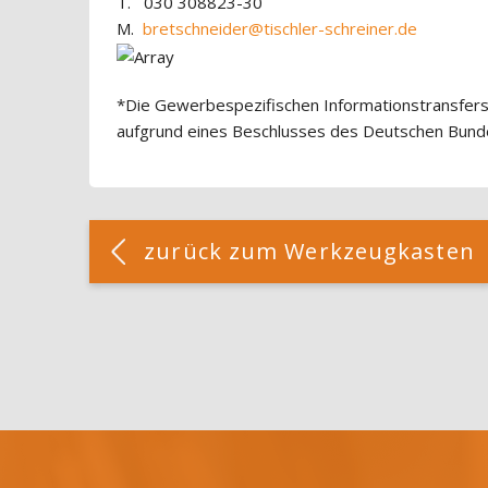
T. 030 308823-30
M.
bretschneider@tischler-schreiner.de
*Die Gewerbespezifischen Informationstransfers
aufgrund eines Beschlusses des Deutschen Bund
Blöcke
[Cocoon] Custom HTML überspringen
zurück zum Werkzeugkasten
Blöcke