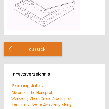
Blöcke
[Cocoon] Custom HTML überspringen
zurück
Blöcke
Inhaltsverzeichnis
Inhaltsverzeichnis überspringen
Prüfungsinfos
Die praktische Handprobe
Werkzeug-Check für die Arbeitsprobe
Termine für Deine Zwischenprüfung