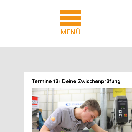
MENÜ
Blöcke
Zum Hauptinhalt
Blöcke
Termine für Deine Zwischenprüfung