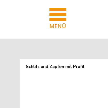
MENÜ
Blöcke
Zum Hauptinhalt
Blöcke
Schlitz und Zapfen mit Profil