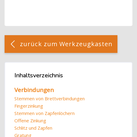
Blöcke
[Cocoon] Custom HTML überspringen
zurück zum Werkzeugkasten
Blöcke
Inhaltsverzeichnis
Inhaltsverzeichnis überspringen
Verbindungen
Stemmen von Brettverbindungen
Fingerzinkung
Stemmen von Zapfenlöchern
Offene Zinkung
Schlitz und Zapfen
Gratung