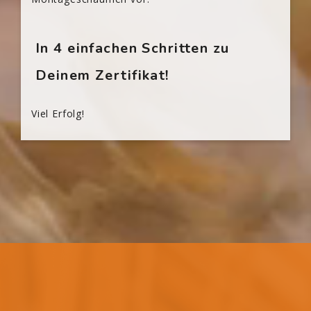
In 4 einfachen Schritten zu
Deinem Zertifikat!
Viel Erfolg!
[Cocoon] Custom HTML überspringen
Blöcke