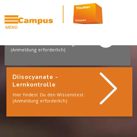
Blöcke
Zum Hauptinhalt
[Cocoon] Boxes überspringen
MENÜ
Diisocyanate - Schulung
CAMPUS
Hier findest Du das Schulungsvideo.
(Anmeldung erforderlich)
Diisocyanate -
Lernkontrolle
Hier findest Du den Wissenstest.
(Anmeldung erforderlich)
Blöcke
Blöcke