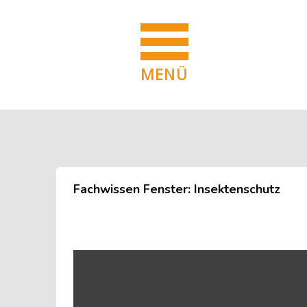
MENÜ
Blöcke
Zum Hauptinhalt
Blöcke
Fachwissen Fenster: Insektenschutz