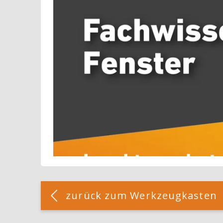
Blöcke
[Cocoon] Custom HTML überspringen
zurück zum Werkzeugkasten